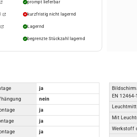
prompt lieferbar
rd
kurzfristig nicht lagernd
d
Lagernd
begrenzte Stückzahl lagernd
ntage
ja
Bildschirm
EN 12464-
ufhängung
nein
Leuchtmitt
ontage
ja
Mit Leucht
ontage
ja
Werkstoff
ontage
ja