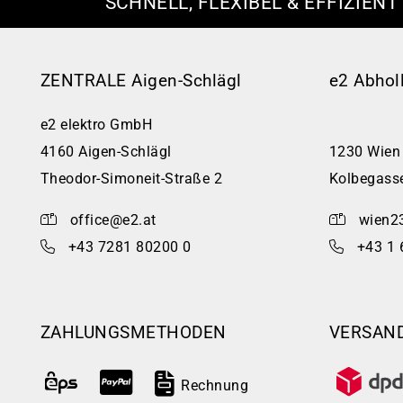
SCHNELL, FLEXIBEL & EFFIZIENT
ZENTRALE Aigen-Schlägl
e2 Abhol
e2 elektro GmbH
4160 Aigen-Schlägl
1230 Wien
Theodor-Simoneit-Straße 2
Kolbegass
office@e2.at
wien2
+43 7281 80200 0
+43 1 
ZAHLUNGSMETHODEN
VERSAN
Rechnung