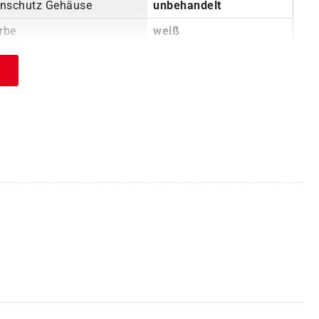
enschutz Gehäuse
unbehandelt
rbe
weiß