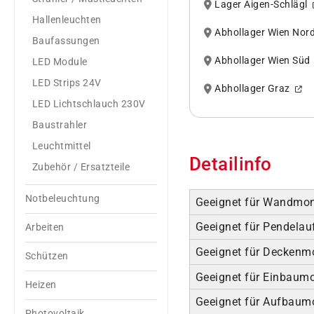
Lager Aigen-Schlägl
Hallenleuchten
Abhollager Wien No
Baufassungen
Abhollager Wien Sü
LED Module
LED Strips 24V
Abhollager Graz
LED Lichtschlauch 230V
Baustrahler
Leuchtmittel
Detailinfo
Zubehör / Ersatzteile
Notbeleuchtung
Geeignet für Wandmo
Geeignet für Pendela
Arbeiten
Geeignet für Deckenm
Schützen
Geeignet für Einbaum
Heizen
Geeignet für Aufbaum
Photovoltaik