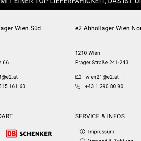
 MIT EINER TOP-LIEFERFÄHIGKEIT, DAS IST U
lager Wien Süd
e2 Abhollager Wien No
1210 Wien
e 66
Prager Straße 241-243
3@e2.at
wien21@e2.at
615 161 60
+43 1 290 80 90
DART
SERVICE & INFOS
Impressum