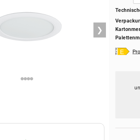
Technisch
Verpackun
❯
Kartonme
Palettenm
Pro
un