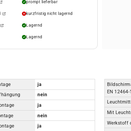
prompt lieferbar
rd
kurzfristig nicht lagernd
d
Lagernd
Lagernd
ntage
ja
Bildschirm
EN 12464-
ufhängung
nein
Leuchtmitt
ontage
ja
Mit Leucht
ontage
nein
Werkstoff
ontage
ja