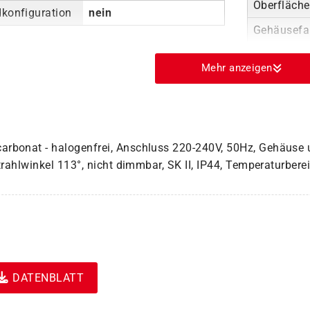
Oberfläch
dkonfiguration
nein
Gehäusefa
Mehr anzeigen
arbonat - halogenfrei, Anschluss 220-240V, 50Hz, Gehäuse 
bstrahlwinkel 113°, nicht dimmbar, SK II, IP44, Temperaturbe
DATENBLATT