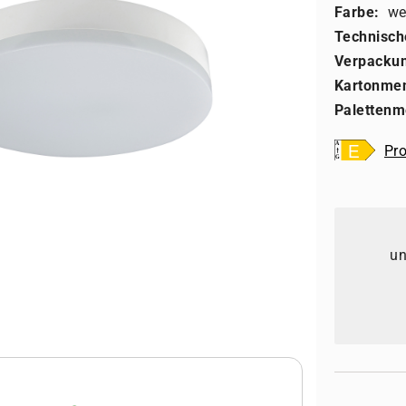
Farbe:
we
Technisch
Verpackun
Kartonme
Palettenm
Pro
un