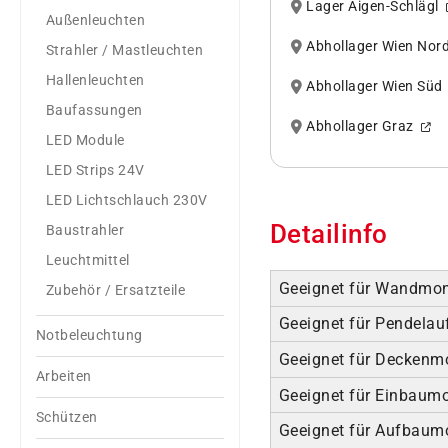
Lager Aigen-Schlägl
Außenleuchten
Abhollager Wien No
Strahler / Mastleuchten
Hallenleuchten
Abhollager Wien Sü
Baufassungen
Abhollager Graz
LED Module
LED Strips 24V
LED Lichtschlauch 230V
Detailinfo
Baustrahler
Leuchtmittel
Geeignet für Wandmo
Zubehör / Ersatzteile
Geeignet für Pendela
Notbeleuchtung
Geeignet für Deckenm
Arbeiten
Geeignet für Einbaum
Schützen
Geeignet für Aufbaum