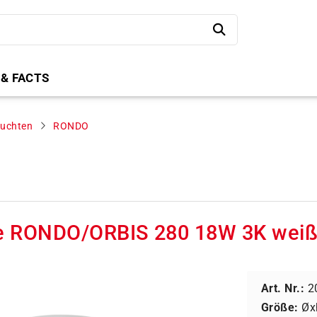
 & FACTS
uchten
RONDO
e RONDO/ORBIS 280 18W 3K weiß
Art. Nr.:
2
Größe:
Øx