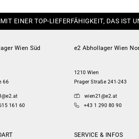
 MIT EINER TOP-LIEFERFÄHIGKEIT, DAS IST U
lager Wien Süd
e2 Abhollager Wien No
1210 Wien
e 66
Prager Straße 241-243
3@e2.at
wien21@e2.at
615 161 60
+43 1 290 80 90
DART
SERVICE & INFOS