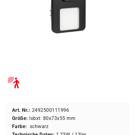
Art. Nr.:
2492500111996
Größe:
lxbxt: 80x73x55 mm
Farbe:
schwarz
Technische Daten:
1,23W / 13lm