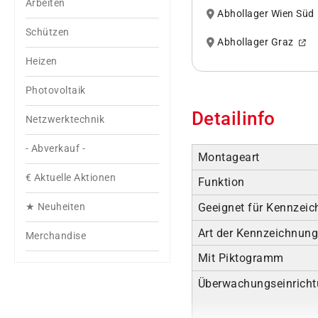
Arbeiten
Abhollager Wien Sü
Schützen
Abhollager Graz
Heizen
Photovoltaik
Detailinfo
Netzwerktechnik
- Abverkauf -
Montageart
€ Aktuelle Aktionen
Funktion
Geeignet für Kennzeic
★ Neuheiten
Art der Kennzeichnun
Merchandise
Mit Piktogramm
Überwachungseinrich