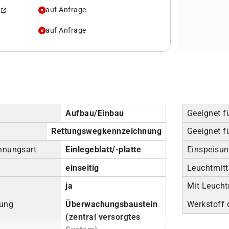
d
auf Anfrage
auf Anfrage
Aufbau/Einbau
Geeignet f
Rettungswegkennzeichnung
Geeignet f
hnungsart
Einlegeblatt/-platte
Einspeisu
g
einseitig
Leuchtmitt
ja
Mit Leucht
tung
Überwachungsbaustein
Werkstoff
(zentral versorgtes