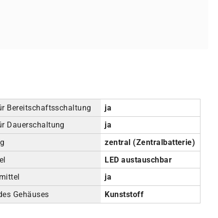
ür Bereitschaftsschaltung
ja
ür Dauerschaltung
ja
ng
zentral (Zentralbatterie)
el
LED austauschbar
mittel
ja
 des Gehäuses
Kunststoff