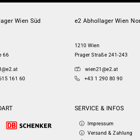
lager Wien Süd
e2 Abhollager Wien No
1210 Wien
e 66
Prager Straße 241-243
3@e2.at
wien21@e2.at
615 161 60
+43 1 290 80 90
DART
SERVICE & INFOS
Impressum
Versand & Zahlung