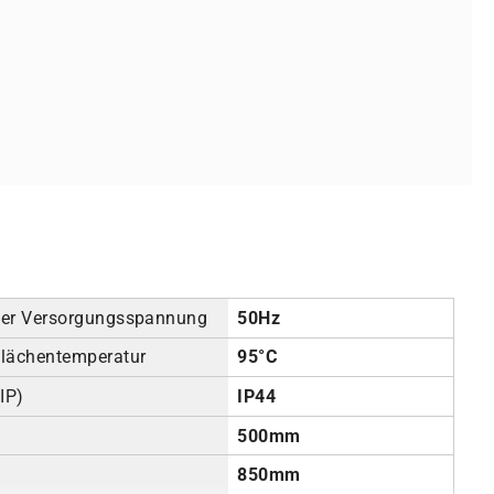
der Versorgungsspannung
50Hz
flächentemperatur
95°C
IP)
IP44
500mm
850mm