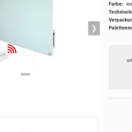
Farbe:
we
Technisch
Verpackun
❯
Palettenm
un