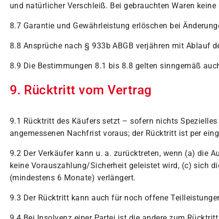
und natürlicher Verschleiß. Bei gebrauchten Waren keine
8.7 Garantie und Gewährleistung erlöschen bei Änderunge
8.8 Ansprüche nach § 933b ABGB verjähren mit Ablauf der
8.9 Die Bestimmungen 8.1 bis 8.8 gelten sinngemäß auch
9. Rücktritt vom Vertrag
9.1 Rücktritt des Käufers setzt – sofern nichts Speziell
angemessenen Nachfrist voraus; der Rücktritt ist per ei
9.2 Der Verkäufer kann u. a. zurücktreten, wenn (a) die
keine Vorauszahlung/Sicherheit geleistet wird, (c) sich 
(mindestens 6 Monate) verlängert.
9.3 Der Rücktritt kann auch für noch offene Teilleistunge
9.4 Bei Insolvenz einer Partei ist die andere zum Rücktritt