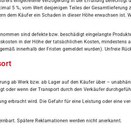
ufers eingetretene Verzögerung in der Erfüllung berechtigt 
mal 5 %, vom Wert desjenigen Teiles der Gesamtlieferung zu
ofern dem Käufer ein Schaden in dieser Höhe erwachsen ist.
genommen sind defekte bzw. beschädigt eingelangte Produkt
nskosten in der Höhe der tatsächlichen Kosten, mindestens
sgemäß innerhalb der Fristen gemeldet wurden). Unfreie 
sort
ung ab Werk bzw. ab Lager auf den Käufer über – unabhängig
t oder wenn der Transport durch den Verkäufer durchgeführt
tung erbracht wird. Die Gefahr für eine Leistung oder eine ve
reinbart. Spätere Reklamationen werden nicht anerkannt.