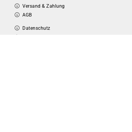
Versand & Zahlung
AGB
Datenschutz
Cookiebox
e2 elektro - Wir sind der
direkte Partner für den
Elektroprofi
!
Schnell, Flexibel & Effizient
mit einer
Top-Lieferfähigkeit
, das ist unser direkter Vorteil
für Sie!
© e2 elektro GmbH 2026 |
Werbeagentur Gössler &
Sailer OG