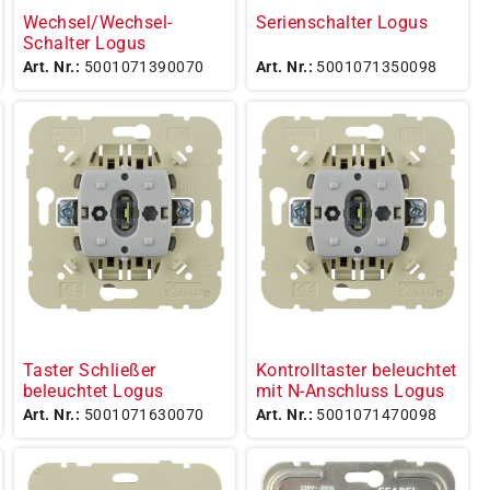
Wechsel/Wechsel-
Serienschalter Logus
Schalter Logus
Art. Nr.:
5001071390070
Art. Nr.:
5001071350098
Taster Schließer
Kontrolltaster beleuchtet
beleuchtet Logus
mit N-Anschluss Logus
Art. Nr.:
5001071630070
Art. Nr.:
5001071470098