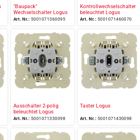
s
"Baupack"
Kontrollwechselschalter
Wechselschalter Logus
beleuchtet Logus
Art. Nr.:
5001071360095
Art. Nr.:
5001071460070
Ausschalter 2-polig
Taster Logus
beleuchtet Logus
Art. Nr.:
5001071330098
Art. Nr.:
5001071430098