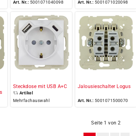
Art. Nr.:
5001071040098
Art. Nr.:
5001071020098
Steckdose mit USB A+C
Jalousieschalter Logus
s
Artikel
Mehrfachauswahl
Art. Nr.:
5001071500070
Seite 1 von 2