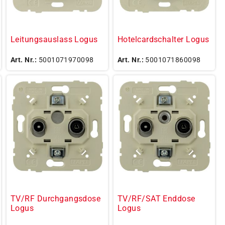
Leitungsauslass Logus
Hotelcardschalter Logus
Art. Nr.:
5001071970098
Art. Nr.:
5001071860098
TV/RF Durchgangsdose
TV/RF/SAT Enddose
Logus
Logus