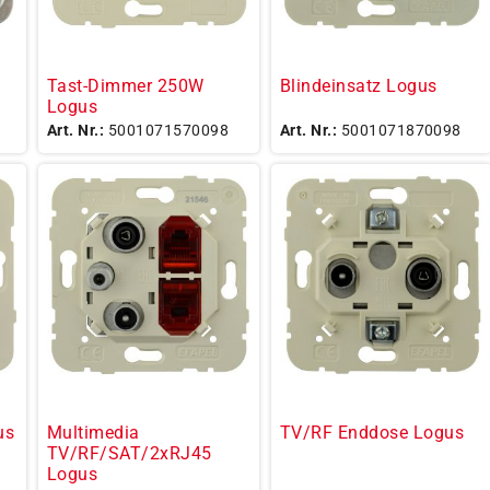
Tast-Dimmer 250W
Blindeinsatz Logus
Logus
Art. Nr.:
5001071570098
Art. Nr.:
5001071870098
us
Multimedia
TV/RF Enddose Logus
TV/RF/SAT/2xRJ45
Logus