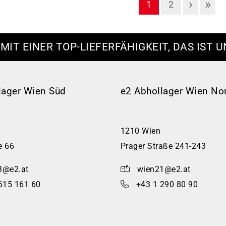
›
»
1
2
 MIT EINER TOP-LIEFERFÄHIGKEIT, DAS IST U
lager Wien Süd
e2 Abhollager Wien No
1210 Wien
e 66
Prager Straße 241-243
3@e2.at
wien21@e2.at
615 161 60
+43 1 290 80 90