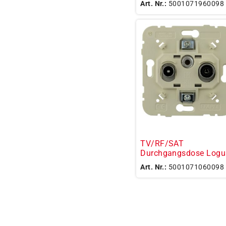
Art. Nr.:
5001071960098
TV/RF/SAT
Durchgangsdose Logu
Art. Nr.:
5001071060098