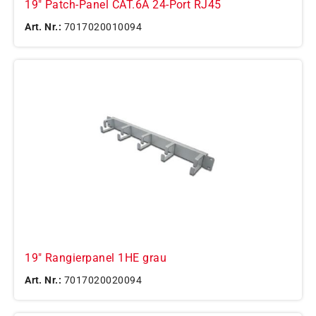
19" Patch-Panel CAT.6A 24-Port RJ45
Art. Nr.:
7017020010094
19" Rangierpanel 1HE grau
Art. Nr.:
7017020020094