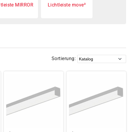
htleiste MIRROR
Lichtleiste move²
Sortierung: