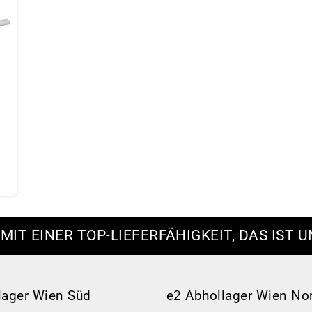
 MIT EINER TOP-LIEFERFÄHIGKEIT, DAS IST U
lager Wien Süd
e2 Abhollager Wien No