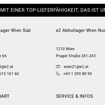
 MIT EINER TOP-LIEFERFÄHIGKEIT, DAS IST U
lager Wien Süd
e2 Abhollager Wien No
1210 Wien
e 66
Prager Straße 241-243
3@e2.at
wien21@e2.at
615 161 60
+43 1 290 80 90
DART
SERVICE & INFOS