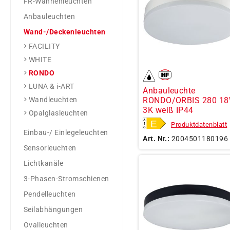
FR-Wannenleuchten
Anbauleuchten
Wand-/Deckenleuchten
FACILITY
WHITE
RONDO
LUNA & i-ART
Anbauleuchte
RONDO/ORBIS 280 1
Wandleuchten
3K weiß IP44
Opalglasleuchten
Produktdatenblatt
Einbau-/ Einlegeleuchten
Art. Nr.:
2004501180196
Sensorleuchten
Lichtkanäle
3-Phasen-Stromschienen
Pendelleuchten
Seilabhängungen
Ovalleuchten