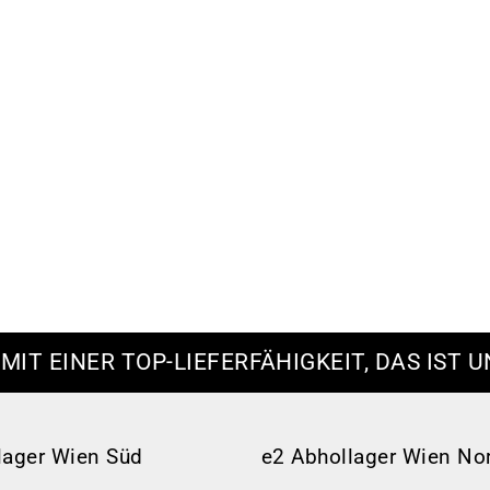
 MIT EINER TOP-LIEFERFÄHIGKEIT, DAS IST U
lager Wien Süd
e2 Abhollager Wien No