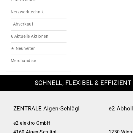
Netzwerktechnik
- Abverkauf -
€ Aktuelle Aktionen
★ Neuheiten
Merchandise
SCHNELL, FLEXIBEL & EFFIZIENT
ZENTRALE Aigen-Schlägl
e2 Abhol
e2 elektro GmbH
4160 Aigen-Schlägl
1230 Wien