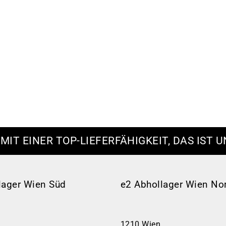
 MIT EINER TOP-LIEFERFÄHIGKEIT, DAS IST U
lager Wien Süd
e2 Abhollager Wien No
1210 Wien