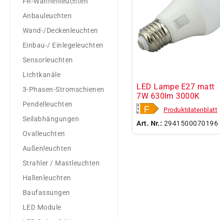
FR-Wannenleuchten
Anbauleuchten
Wand-/Deckenleuchten
Einbau-/ Einlegeleuchten
Sensorleuchten
Lichtkanäle
LED Lampe E27 matt
3-Phasen-Stromschienen
7W 630lm 3000K
Pendelleuchten
Produktdatenblatt
Seilabhängungen
Art. Nr.:
2941500070196
Ovalleuchten
Außenleuchten
Strahler / Mastleuchten
Hallenleuchten
Baufassungen
LED Module