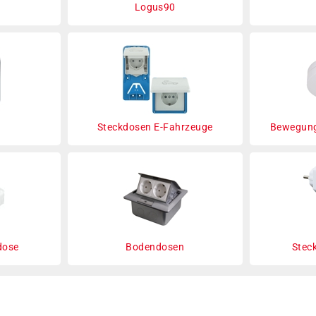
Logus90
Steckdosen E-Fahrzeuge
Bewegung
dose
Bodendosen
Stec