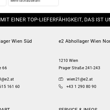
Mehrfachauswahl
 MIT EINER TOP-LIEFERFÄHIGKEIT, DAS IST U
lager Wien Süd
e2 Abhollager Wien No
1210 Wien
e 66
Prager Straße 241-243
3@e2.at
wien21@e2.at
615 161 60
+43 1 290 80 90
DART
SERVICE & INFOS