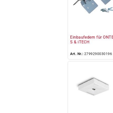
Einbaufedern für ONT
S & iTECH
Art. Nr.:
2799290030196