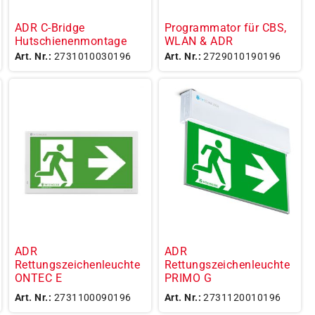
ADR C-Bridge
Programmator für CBS,
Hutschienenmontage
WLAN & ADR
Art. Nr.:
2731010030196
Art. Nr.:
2729010190196
ADR
ADR
Rettungszeichenleuchte
Rettungszeichenleuchte
ONTEC E
PRIMO G
Art. Nr.:
2731100090196
Art. Nr.:
2731120010196