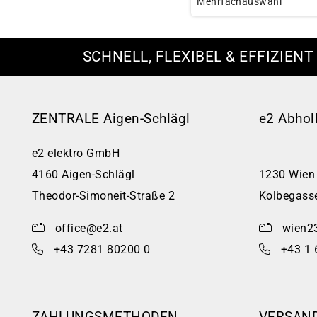
Mehrfachauswahl
SCHNELL, FLEXIBEL & EFFIZIENT
ZENTRALE Aigen-Schlägl
e2 Abhol
e2 elektro GmbH
4160 Aigen-Schlägl
1230 Wien
Theodor-Simoneit-Straße 2
Kolbegass
office@e2.at
wien2
+43 7281 80200 0
+43 1 
ZAHLUNGSMETHODEN
VERSAN