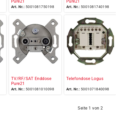
Pure21
Pure21
Art. Nr.:
5001081750198
Art. Nr.:
5001081740198
TV/RF/SAT Enddose
Telefondose Logus
Pure21
Art. Nr.:
5001081010098
Art. Nr.:
5001071840098
Seite 1 von 2