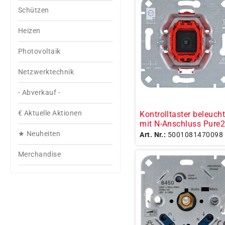
Schützen
Heizen
Photovoltaik
Netzwerktechnik
- Abverkauf -
€ Aktuelle Aktionen
Kontrolltaster beleucht
mit N-Anschluss Pure
★ Neuheiten
Art. Nr.:
5001081470098
Merchandise