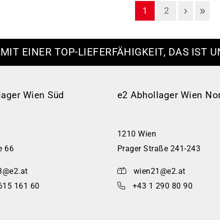
›
»
1
2
 MIT EINER TOP-LIEFERFÄHIGKEIT, DAS IST U
lager Wien Süd
e2 Abhollager Wien No
1210 Wien
e 66
Prager Straße 241-243
3@e2.at
wien21@e2.at
615 161 60
+43 1 290 80 90