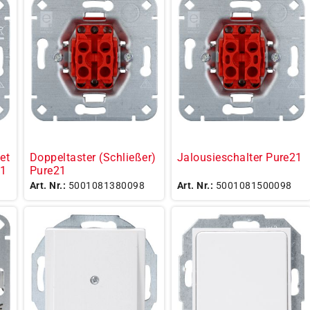
et
Doppeltaster (Schließer)
Jalousieschalter Pure21
21
Pure21
Art. Nr.:
5001081380098
Art. Nr.:
5001081500098