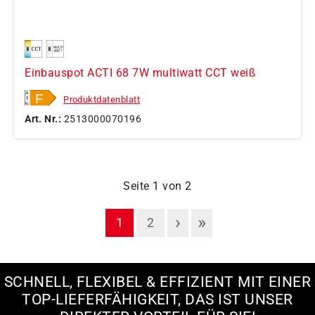
Einbauspot ACTI 68 7W multiwatt CCT weiß
Produktdatenblatt
Art. Nr.:
2513000070196
Seite 1 von 2
›
»
1
2
SCHNELL, FLEXIBEL & EFFIZIENT MIT EINER
TOP-LIEFERFÄHIGKEIT, DAS IST UNSER