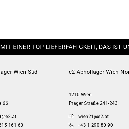
 MIT EINER TOP-LIEFERFÄHIGKEIT, DAS IST U
lager Wien Süd
e2 Abhollager Wien No
1210 Wien
e 66
Prager Straße 241-243
3@e2.at
wien21@e2.at
615 161 60
+43 1 290 80 90