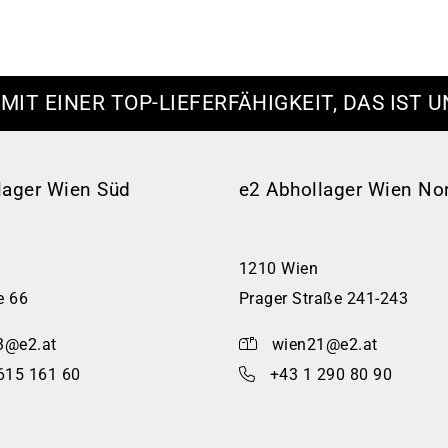
 MIT EINER TOP-LIEFERFÄHIGKEIT, DAS IST U
lager Wien Süd
e2 Abhollager Wien No
1210 Wien
e 66
Prager Straße 241-243
3@e2.at
wien21@e2.at
615 161 60
+43 1 290 80 90