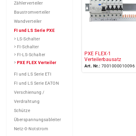
Zählerverteiler
Baustromverteiler
Wandverteiler
FI und LS Serie PXE
LS-Schalter
FI-Schalter
PXE FLEX-1
FI-LS-Schalter
Verteilerbausatz
PXE FLEX Verteiler
Art. Nr.:
7001000010096
FI und LS Serie ETI
FI und LS Serie EATON
Verschienung /
Verdrahtung
Schütze
Überspannungsableiter
Netz-0-Notstrom