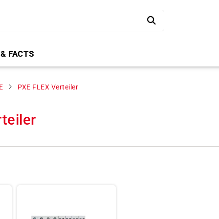
 & FACTS
E
PXE FLEX Verteiler
teiler