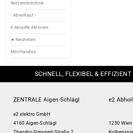
Netzwerktechnik
- Abverkauf -
€ Aktuelle Aktionen
★ Neuheiten
Merchandise
SCHNELL, FLEXIBEL & EFFIZIENT
ZENTRALE Aigen-Schlägl
e2 Abhol
e2 elektro GmbH
4160 Aigen-Schlägl
1230 Wien
Theodor-Simoneit-Straße 2
Kolbegass