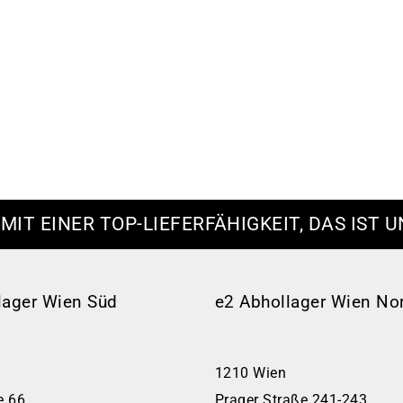
 MIT EINER TOP-LIEFERFÄHIGKEIT, DAS IST U
lager Wien Süd
e2 Abhollager Wien No
1210 Wien
e 66
Prager Straße 241-243