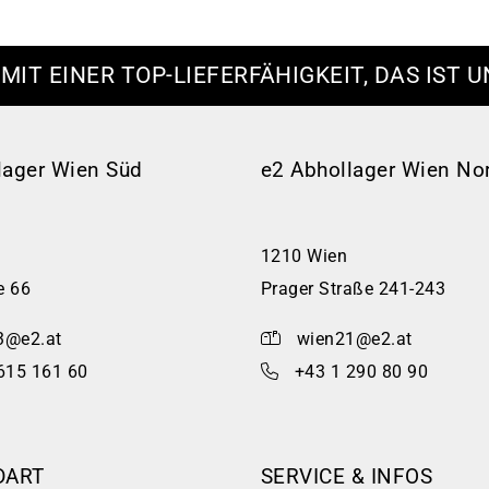
 MIT EINER TOP-LIEFERFÄHIGKEIT, DAS IST U
lager Wien Süd
e2 Abhollager Wien No
1210 Wien
e 66
Prager Straße 241-243
3@e2.at
wien21@e2.at
615 161 60
+43 1 290 80 90
DART
SERVICE & INFOS