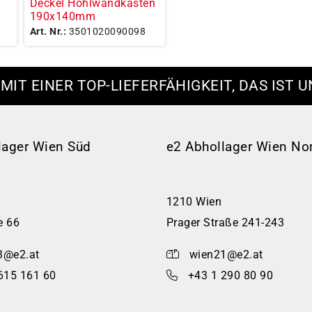
Deckel Hohlwandkasten
190x140mm
Art. Nr.:
3501020090098
 MIT EINER TOP-LIEFERFÄHIGKEIT, DAS IST U
lager Wien Süd
e2 Abhollager Wien No
1210 Wien
e 66
Prager Straße 241-243
3@e2.at
wien21@e2.at
615 161 60
+43 1 290 80 90