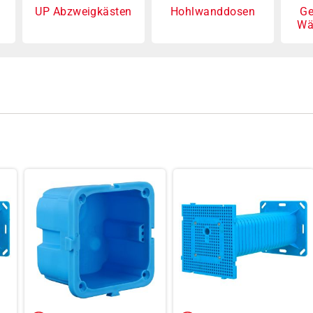
n
UP Abzweigkästen
Hohlwanddosen
Ge
Wä