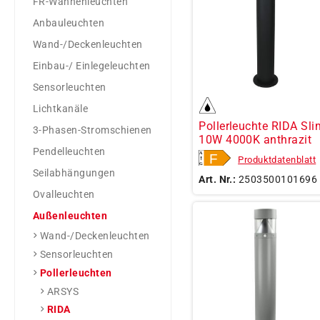
FR-Wannenleuchten
Anbauleuchten
Wand-/Deckenleuchten
Einbau-/ Einlegeleuchten
Sensorleuchten
Lichtkanäle
Pollerleuchte RIDA Sli
3-Phasen-Stromschienen
10W 4000K anthrazit
Pendelleuchten
Produktdatenblatt
Seilabhängungen
Art. Nr.:
2503500101696
Ovalleuchten
Außenleuchten
Wand-/Deckenleuchten
Sensorleuchten
Pollerleuchten
ARSYS
RIDA