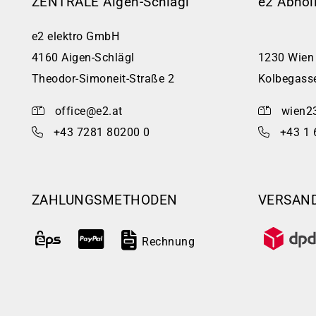
ZENTRALE Aigen-Schlägl
e2 Abhol
e2 elektro GmbH
4160 Aigen-Schlägl
1230 Wien
Theodor-Simoneit-Straße 2
Kolbegass
office@e2.at
wien2
+43 7281 80200 0
+43 1 
ZAHLUNGSMETHODEN
VERSAN
Rechnung