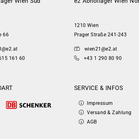
lager Wien Süd
e2 Abhollager Wien No
1210 Wien
e 66
Prager Straße 241-243
3@e2.at
wien21@e2.at
615 161 60
+43 1 290 80 90
DART
SERVICE & INFOS
Impressum
Versand & Zahlung
AGB