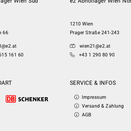
lager Wien Süd
e2 Abhollager Wien No
1210 Wien
e 66
Prager Straße 241-243
3@e2.at
wien21@e2.at
615 161 60
+43 1 290 80 90
DART
SERVICE & INFOS
Impressum
Versand & Zahlung
AGB