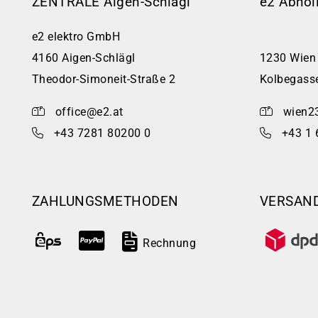
ZENTRALE Aigen-Schlägl
e2 Abhol
e2 elektro GmbH
4160 Aigen-Schlägl
1230 Wien
Theodor-Simoneit-Straße 2
Kolbegass
office@e2.at
wien2
+43 7281 80200 0
+43 1 
ZAHLUNGSMETHODEN
VERSAN
Rechnung