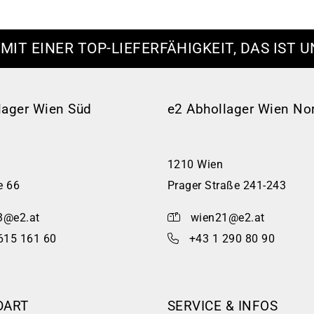
 MIT EINER TOP-LIEFERFÄHIGKEIT, DAS IST U
lager Wien Süd
e2 Abhollager Wien No
1210 Wien
e 66
Prager Straße 241-243
3@e2.at
wien21@e2.at
615 161 60
+43 1 290 80 90
DART
SERVICE & INFOS