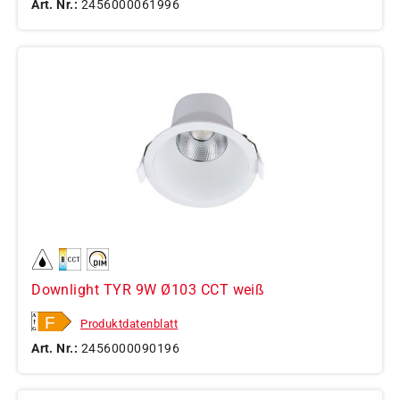
Art. Nr.:
2456000061996
Downlight TYR 9W Ø103 CCT weiß
Produktdatenblatt
Art. Nr.:
2456000090196