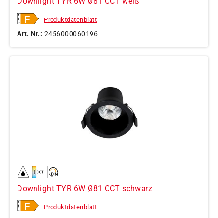
Downlight TYR 6W Ø81 CCT weiß
Produktdatenblatt
Art. Nr.:
2456000060196
Downlight TYR 6W Ø81 CCT schwarz
Produktdatenblatt