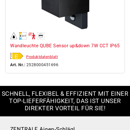
Wandleuchte QUBE Sensor up&down 7W CCT IP65
Produktdatenblatt
Art. Nr.:
2528000451696
SCHNELL, FLEXIBEL & EFFIZIENT MIT EINER
TOP-LIEFERFÄHIGKEIT, DAS IST UNSER
DIREKTER VORTEIL FÜR SIE!
ZENTRALE Aigen-Schlägl